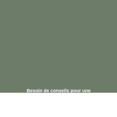
Besoin de conseils pour une
réservation ou une
recommandation.
Demandez Une