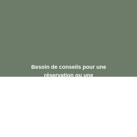
Besoin de conseils pour une
réservation ou une
recommandation.
Demandez Une
Consultation Gratuite
Contactez-Nous