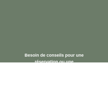
Besoin de conseils pour une
réservation ou une
recommandation.
Demandez Une
Consultation Gratuite
Contactez-Nous