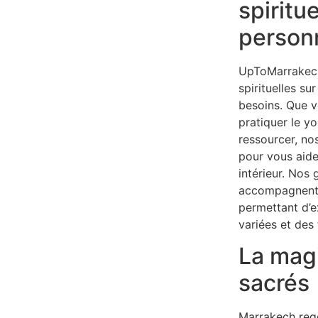
spiritue
person
UpToMarrakech 
spirituelles s
besoins. Que v
pratiquer le y
ressourcer, n
pour vous aider
intérieur. Nos
accompagnent
permettant d’e
variées et des 
La magi
sacrés
Marrakech reg