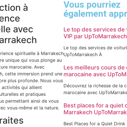
Vous pourriez
ction à
également appr
ience
elle avec
Le top des services de 
VIP par UpToMarrakech
rrakech
Le top des services de voitur
rience spirituelle à Marrakech
UpToMarrakech À
re unique qui vous plonge au
ture marocaine. Avec
Les meilleurs cours de 
, cette immersion prend une
marocaine avec UpToM
ore plus profonde. Nous vous
Découvrez la richesse de la c
ctivités qui allient
marocaine avec UpToMarrak
lturelles et pratiques
ous permettant ainsi de vous
Best places for a quiet 
vec vous-même et la nature.
Marrakech UpToMarra
raites
Best Places for a Quiet Drink