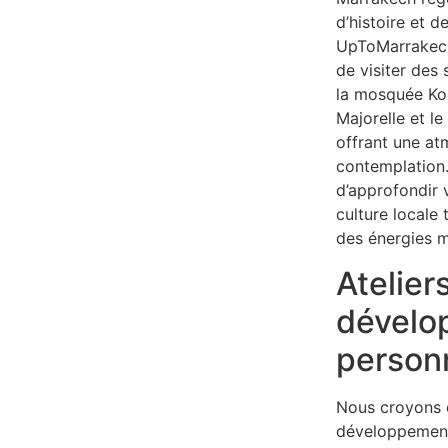
d’histoire et de
UpToMarrakech
de visiter des
la mosquée Kou
Majorelle et le
offrant une at
contemplation.
d’approfondir 
culture locale
des énergies m
Atelier
dévelo
person
Nous croyons 
développement