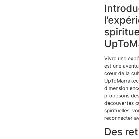
Introdu
l’expér
spiritu
UpToMa
Vivre une expé
est une aventu
cœur de la cul
UpToMarrakech
dimension enc
proposons des a
découvertes cu
spirituelles, v
reconnecter a
Des ret