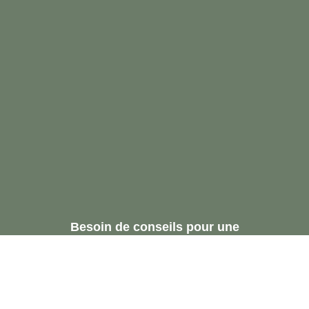
Besoin de conseils pour une
réservation ou une
recommandation.
Demandez Une
Consultation Gratuite