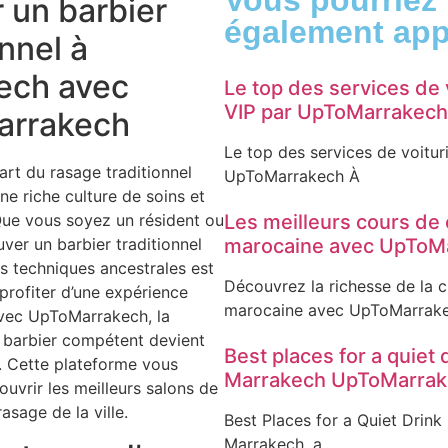
 un barbier
également app
onnel à
ech avec
Le top des services de 
VIP par UpToMarrakech
rrakech
Le top des services de voitur
art du rasage traditionnel
UpToMarrakech À
une riche culture de soins et
Que vous soyez un résident ou
Les meilleurs cours de 
ouver un barbier traditionnel
marocaine avec UpToM
es techniques ancestrales est
Découvrez la richesse de la c
 profiter d’une expérience
marocaine avec UpToMarrak
Avec UpToMarrakech, la
 barbier compétent devient
Best places for a quiet 
t. Cette plateforme vous
Marrakech UpToMarra
uvrir les meilleurs salons de
rasage de la ville.
Best Places for a Quiet Drink
Marrakech, a