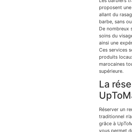
Les barbiers t
proposent une
allant du rasa
barbe, sans ou
De nombreux s
soins du visag
ainsi une expé
Ces services s
produits locaux
marocaines tou
supérieure.
La rése
UpToMa
Réserver un re
traditionnel n’
grâce à UpToM
vous permet de