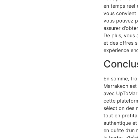
en temps réel e
vous convient 
vous pouvez pl
assurer d’obten
De plus, vous 
et des offres 
expérience enc
Conclu
En somme, trou
Marrakech est 
avec UpToMarr
cette platefor
sélection des m
tout en profit
authentique et
en quête d’un 
la barbe, n’hés