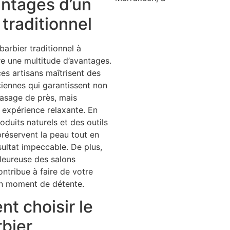
antages d’un
 traditionnel
barbier traditionnel à
e une multitude d’avantages.
ces artisans maîtrisent des
iennes qui garantissent non
asage de près, mais
expérience relaxante. En
roduits naturels et des outils
 préservent la peau tout en
sultat impeccable. De plus,
leureuse des salons
ontribue à faire de votre
n moment de détente.
t choisir le
bier