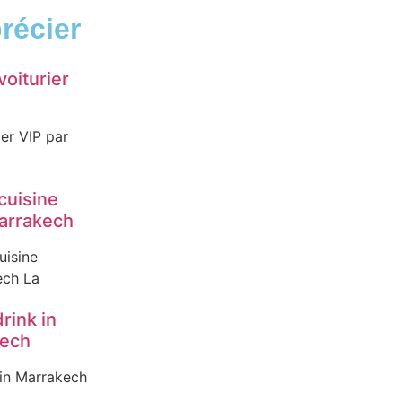
récier
voiturier
ier VIP par
cuisine
arrakech
uisine
ech La
drink in
kech
 in Marrakech