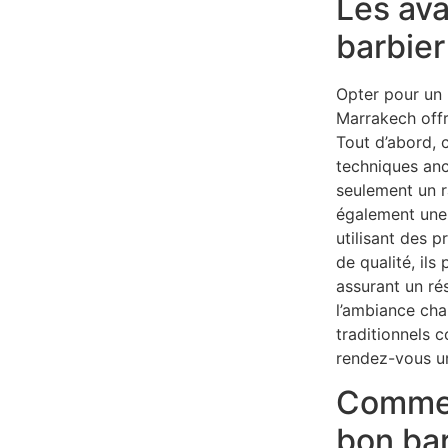
Les av
barbier
Opter pour un 
Marrakech offr
Tout d’abord, 
techniques anc
seulement un r
également une 
utilisant des p
de qualité, ils
assurant un ré
l’ambiance cha
traditionnels c
rendez-vous u
Commen
bon bar