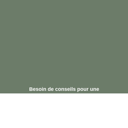
Besoin de conseils pour une
réservation ou une
recommandation.
Demandez Une
Consultation Gratuite