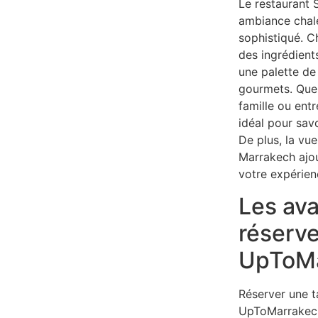
Le restaurant 
ambiance chal
sophistiqué. C
des ingrédients
une palette de 
gourmets. Que
famille ou entr
idéal pour sav
De plus, la vue
Marrakech ajo
votre expérien
Les av
réserve
UpToMa
Réserver une t
UpToMarrakech