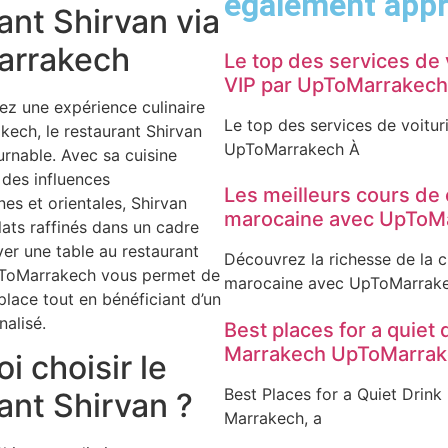
également appr
ant Shirvan via
rrakech
Le top des services de 
VIP par UpToMarrakech
ez une expérience culinaire
Le top des services de voitur
kech, le restaurant Shirvan
UpToMarrakech À
urnable. Avec sa cuisine
e des influences
Les meilleurs cours de 
es et orientales, Shirvan
marocaine avec UpToM
ats raffinés dans un cadre
ver une table au restaurant
Découvrez la richesse de la c
pToMarrakech vous permet de
marocaine avec UpToMarrak
place tout en bénéficiant d’un
nalisé.
Best places for a quiet 
Marrakech UpToMarra
i choisir le
Best Places for a Quiet Drink
ant Shirvan ?
Marrakech, a