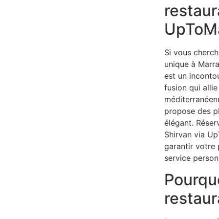
restaur
UpToMa
Si vous cherch
unique à Marra
est un inconto
fusion qui alli
méditerranéenn
propose des pl
élégant. Réser
Shirvan via U
garantir votre 
service person
Pourquo
restaur