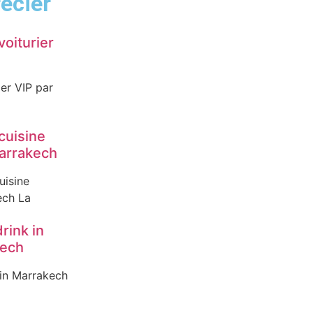
écier
voiturier
ier VIP par
cuisine
arrakech
uisine
ech La
drink in
kech
 in Marrakech