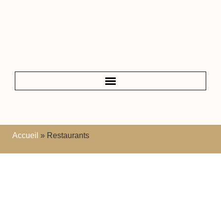
Accueil
»
Restaurants
Les meilleurs restaurants
à Marrakech