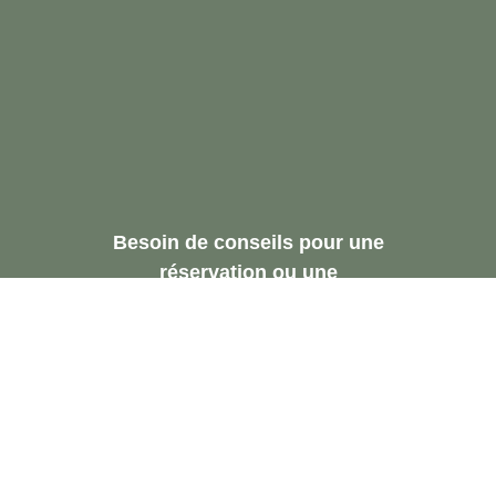
Besoin de conseils pour une
réservation ou une
recommandation.
Demandez Une
Consultation Gratuite
Contactez-Nous