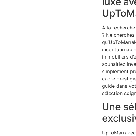
luxe av
UpToMa
À la recherche
? Ne cherchez 
qu’UpToMarrak
incontournable
immobiliers d’
souhaitiez inv
simplement pro
cadre prestig
guide dans vo
sélection soig
Une sé
exclusi
UpToMarrakec